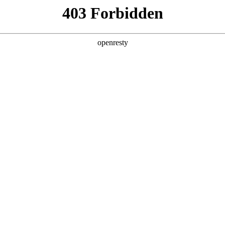
产品及服务
行业解决方案
合作伙伴
投资者关系
人生就是博问学
智算基础设施
算力调度加速